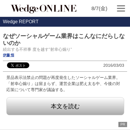
8/7(金)
Wedge REPORT
なぜソーシャルゲーム業界はこんなにだらしな
いのか
続出する不祥事 度を越す”射幸心煽り”
伊藤 悟
2016/03/03
景品表示法禁止の問題が再度発生したソーシャルゲーム業界。
「射幸心煽り」は留まらず、運営企業は肥え太る中、今後の対
応策について専門家が議論する。
本文を読む
PR