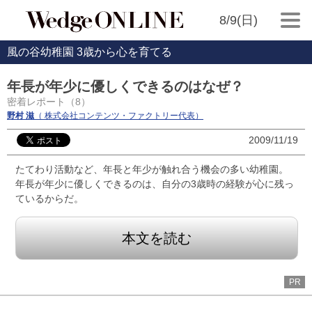
8/9(日)
風の谷幼稚園 3歳から心を育てる
年長が年少に優しくできるのはなぜ？
密着レポート（8）
野村 滋
（ 株式会社コンテンツ・ファクトリー代表）
2009/11/19
たてわり活動など、年長と年少が触れ合う機会の多い幼稚園。
年長が年少に優しくできるのは、自分の3歳時の経験が心に残っ
ているからだ。
本文を読む
PR