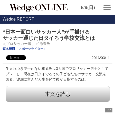
8/9(日)
Wedge REPORT
“日本一面白いサッカー人”が手掛ける
サッカー通じた日タイろう学校交流とは
元プロサッカー選手 相原豊氏
森本茂樹
（ スポーツライター）
2016/03/11
生まれつき左手がない相原氏は3カ国でプロサッカー選手として
プレーし、現在は日タイでろうの子どもたちのサッカー交流を
図る。波瀾に富んだ人生を経て彼が目指すものは。
本文を読む
PR