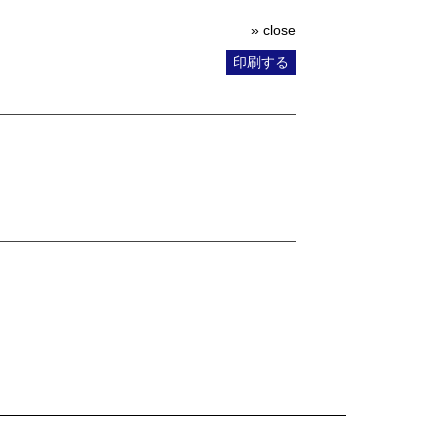
» close
印刷する