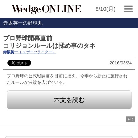
8/10(月)
赤坂英一の野球丸
プロ野球開幕直前
コリジョンルールは揉め事のタネ
赤坂英一
（ スポーツライター）
2016/03/24
プロ野球の公式戦開幕を目前に控え、今季から新たに施行され
たルールが波紋を広げている。
本文を読む
PR