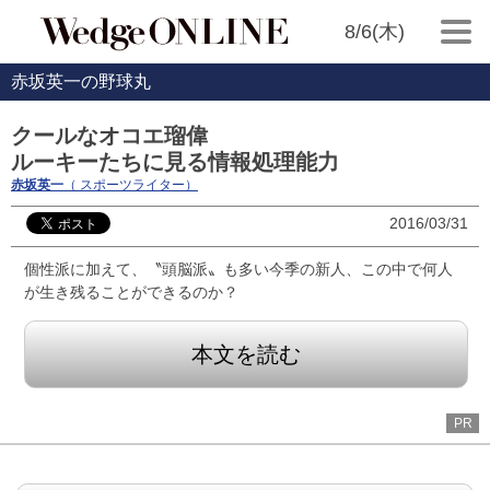
8/6(木)
赤坂英一の野球丸
クールなオコエ瑠偉
ルーキーたちに見る情報処理能力
赤坂英一
（ スポーツライター）
2016/03/31
個性派に加えて、〝頭脳派〟も多い今季の新人、この中で何人
が生き残ることができるのか？
本文を読む
PR