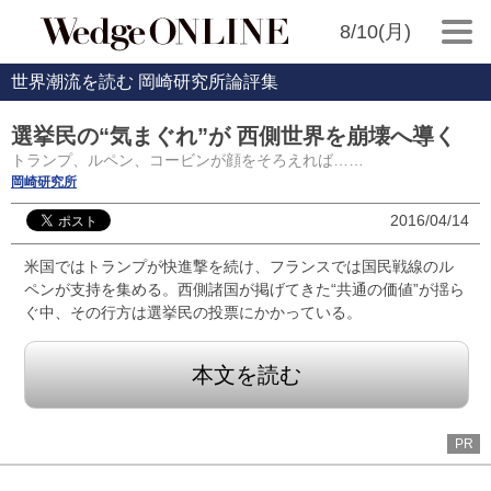
8/10(月)
世界潮流を読む 岡崎研究所論評集
選挙民の“気まぐれ”が 西側世界を崩壊へ導く
トランプ、ルペン、コービンが顔をそろえれば……
岡崎研究所
2016/04/14
米国ではトランプが快進撃を続け、フランスでは国民戦線のル
ペンが支持を集める。西側諸国が掲げてきた“共通の価値”が揺ら
ぐ中、その行方は選挙民の投票にかかっている。
本文を読む
PR