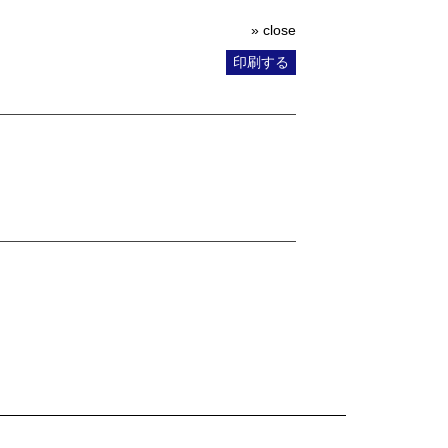
» close
印刷する