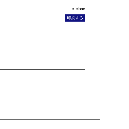
» close
印刷する