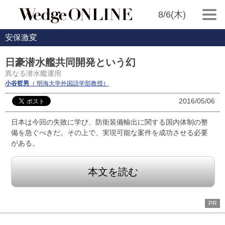
8/6(木)
安保激変
日豪潜水艦共同開発という幻
異なる潜水艦運用
小谷哲男
（ 明海大学外国語学部教授）
2016/05/06
日本は今回の失敗に学び、防衛装備輸出に関する国内体制の整
備を急ぐべきだ。その上で、実現可能な案件を成功させる必要
がある。
本文を読む
PR