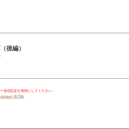
応（後編）
”
。
ー送信設定を有効にしてください。
rticles/-/6786