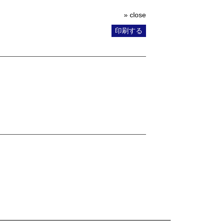
» close
印刷する