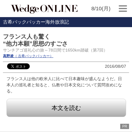
8/10(月)
古希バックパッカー海外放浪記
フランス人も驚く
“他力本願”思想のすごさ
サンチアゴ巡礼心の旅～78日間で1650km踏破（第7回）
高野凌
（ 古希バックパッカー）
2016/08/07
フランス人は他の欧米人に比べて日本趣味が盛んなようだ。日
本人の巡礼者と知ると、仏教や日本文化について質問攻めにな
る。
本文を読む
PR