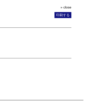
» close
印刷する