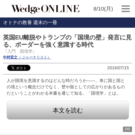
8/10(月)
オトナの教養 週末の一冊
英国EU離脱やトランプの「国境の壁」発言に見
る、ボーダーを強く意識する時代
『入門 国境学』
中村宏之
（ ジャーナリスト）
2016/07/15
人が国境を意識するのはどんな時だろうか――。単に国と国と
の境という概念だけでなく、壁や面としての広がりがあるもの
だということがわかる本書を通じて知る、「国境学」とは。
本文を読む
PR