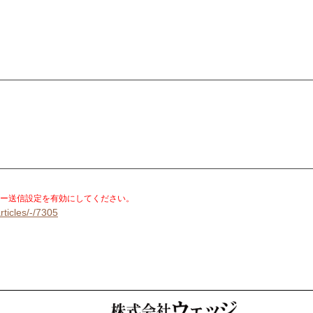
。
ー送信設定を有効にしてください。
rticles/-/7305