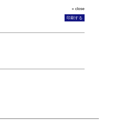
» close
印刷する