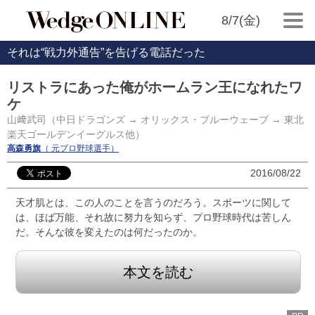
8/7(金)
それは“戦力外通告”を告げる電話だった
リストラにあった俺がホームラン王になれたワ
ケ
山﨑武司（中日ドラゴンズ → オリックス・ブルーウェーブ → 東北
楽天ゴールデンイーグルス他）
高森勇旗
（ 元プロ野球選手）
2016/08/22
天才肌とは、この人のことを言うのだろう。スポーツに関して
は、ほば万能、それ故に努力を知らず、プロ野球時代は苦しん
だ。そんな彼を変えたのは何だったのか。
本文を読む