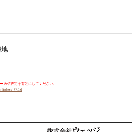
境地
。
ー送信設定を有効にしてください。
rticles/-/744