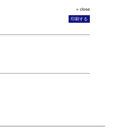
» close
印刷する