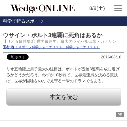
8/8(土)
科学で斬るスポーツ
ウサイン・ボルト3連覇に死角はあるか
【リオ五輪特集3】世界最速男、最大のライバルは米・ガトリン
玉村 治
（ スポーツ科学ジャーナリスト、科学ジャーナリスト）
2016/08/10
リオ五輪陸上男子最大の注目は、ボルトが五輪3連覇を成し遂げ
るかどうかだろう。わずか10秒弱で、世界最速男を決める競技
は、世界が固唾をのんで見守る一瞬のドラマでもある。
本文を読む
PR