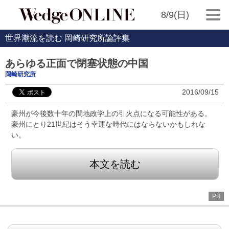
8/9(日)
世界潮流を読む 岡崎研究所論評集
あらゆる正面で閉塞状態の中国
岡崎研究所
2016/09/15
豪州が今後数十年の間地政学上の引火点になる可能性がある。
豪州にとり21世紀はそう幸運な時代にはならないかもしれな
い。
本文を読む
PR