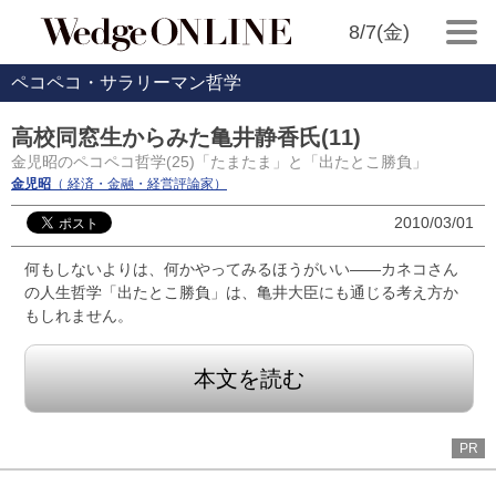
8/7(金)
ペコペコ・サラリーマン哲学
高校同窓生からみた亀井静香氏(11)
金児昭のペコペコ哲学(25)「たまたま」と「出たとこ勝負」
金児昭
（ 経済・金融・経営評論家）
2010/03/01
何もしないよりは、何かやってみるほうがいい――カネコさん
の人生哲学「出たとこ勝負」は、亀井大臣にも通じる考え方か
もしれません。
本文を読む
PR