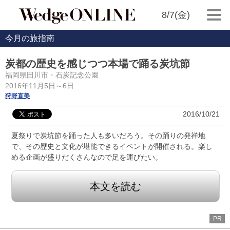
8/7(金)
今月の旅指南
炭都の歴史を感じつつ本場で踊る炭坑節
福岡県田川市・石炭記念公園
2016年11月5日～6日
狩野直美
2016/10/21
夏祭りで炭坑節を踊った人も多いだろう。その踊りの発祥地
で、その歴史と文化が堪能できるイベントが開催される。楽し
める企画が盛りだくさんなので足を運びたい。
本文を読む
PR