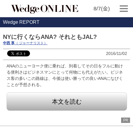
8/7(金)
Wedge REPORT
NYに行くならANA? それともJAL?
中西 享
（ ジャーナリスト）
2016/11/02
ANAのニューヨーク便に乗れば、到着してその日をフルに動け
る便利さはビジネスマンにとって何物にも代えがたい。ビジネ
ス客の多いこの路線は、今後は使い勝っての良いANAになびく
ことが予想される。
本文を読む
PR