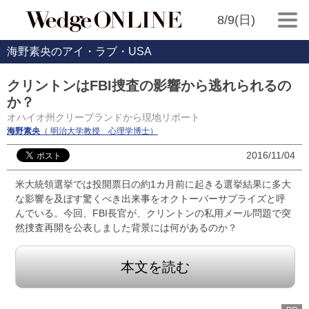
8/9(日)
海野素央のアイ・ラブ・USA
クリントンはFBI捜査の影響から逃れられるの
か？
オハイオ州クリーブランドから現地リポート
海野素央
（ 明治大学教授 心理学博士）
2016/11/04
米大統領選挙では投開票日の約1カ月前に起きる選挙結果に多大
な影響を及ぼす驚くべき出来事をオクトーバーサプライズと呼
んでいる。今回、FBI長官が、クリントンの私用メール問題で突
然捜査再開を公表しました背景には何があるのか？
本文を読む