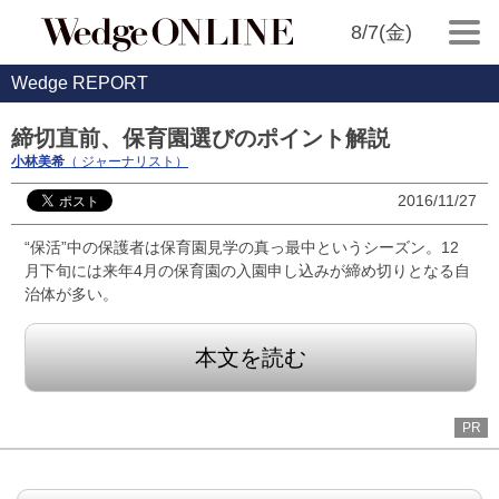
8/7(金)
Wedge REPORT
締切直前、保育園選びのポイント解説
小林美希
（ ジャーナリスト）
2016/11/27
“保活”中の保護者は保育園見学の真っ最中というシーズン。12
月下旬には来年4月の保育園の入園申し込みが締め切りとなる自
治体が多い。
本文を読む
PR