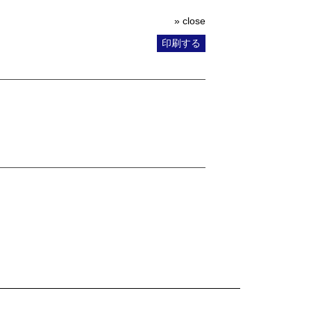
» close
印刷する