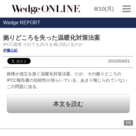
8/10(月)
Wedge REPORT
拠りどころを失った温暖化対策法案
IPCC崩壊 それでも25％を掲げ続けるのか
伊藤公紀
2010/04/01
政権が成立を急ぐ温暖化対策法案。だが、その拠りどころの
IPCC報告書の信頼性が揺らいでいる。あまり報じられていない
この問題に迫る。
本文を読む
PR