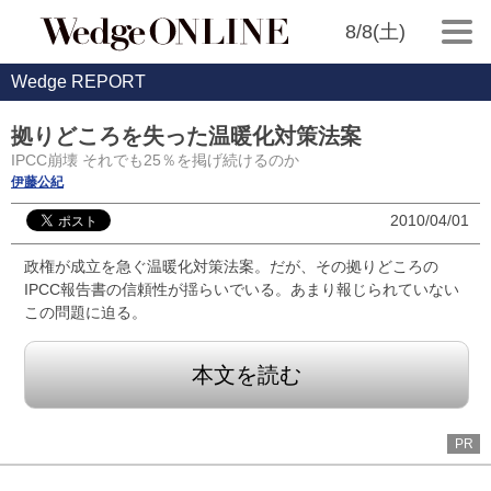
8/8(土)
Wedge REPORT
拠りどころを失った温暖化対策法案
IPCC崩壊 それでも25％を掲げ続けるのか
伊藤公紀
2010/04/01
政権が成立を急ぐ温暖化対策法案。だが、その拠りどころの
IPCC報告書の信頼性が揺らいでいる。あまり報じられていない
この問題に迫る。
本文を読む
PR