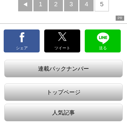
前
1
2
3
4
5
へ
PR
シェア
ツイート
送る
連載バックナンバー
トップページ
人気記事