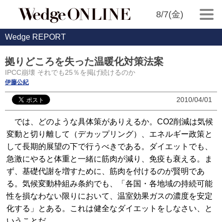
8/7(金)
Wedge REPORT
拠りどころを失った温暖化対策法案
IPCC崩壊 それでも25％を掲げ続けるのか
伊藤公紀
2010/04/01
では、どのような具体策がありえるか。CO2削減は気候
変動と切り離して（デカップリング）、エネルギー政策と
して長期的展望の下で行うべきである。ダイエットでも、
急激にやると体重と一緒に筋肉が減り、免疫も衰える。ま
ず、基礎代謝を増すために、筋肉を付けるのが賢明であ
る。気候変動枠組み条約でも、「各国・各地域の持続可能
性を損なわない限りにおいて、温室効果ガスの濃度を安定
化する」とある。これは健全なダイエットをしなさい、と
いうことだ。