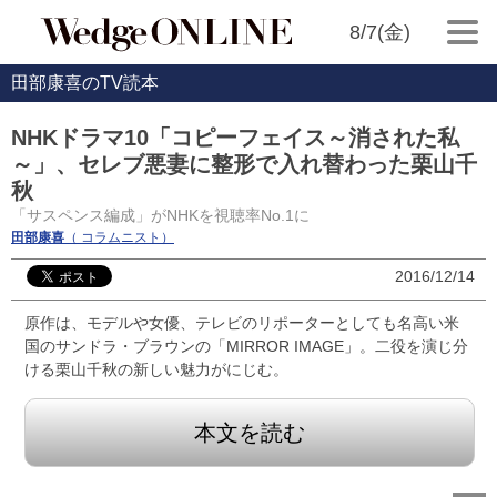
8/7(金)
田部康喜のTV読本
NHKドラマ10「コピーフェイス～消された私
～」、セレブ悪妻に整形で入れ替わった栗山千
秋
「サスペンス編成」がNHKを視聴率No.1に
田部康喜
（ コラムニスト）
2016/12/14
原作は、モデルや女優、テレビのリポーターとしても名高い米
国のサンドラ・ブラウンの「MIRROR IMAGE」。二役を演じ分
ける栗山千秋の新しい魅力がにじむ。
本文を読む