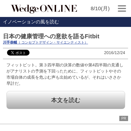
8/10(月)
イノベーションの風を読む
日本の健康管理への意欲を語るFitbit
川手恭輔
（ コンセプトデザイン・サイエンティスト）
2016/12/24
フィットビット。第３四半期の決算の数値や第4四半期の見通し
がアナリストの予測を下回ったために、フィットビットやその
市場自体の成長を危ぶむ声も出始めているが、それはいささか
早計だ。
本文を読む
PR