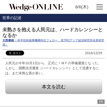
8/6(木)
世界の記述
未熟さを抱える人民元は、ハードカレンシーと
なるか
大西康雄
（ 科学技術振興機構特任フェロー、JETROアジア経済研究所名誉研究
員）
2016/12/29
人民元が今年10月1日から、正式にＩＭＦの準備通貨となった。
しかし、国際決済通貨（ハードカレンシー）として流通するに
は、まだ未熟な面が多い。
本文を読む
PR