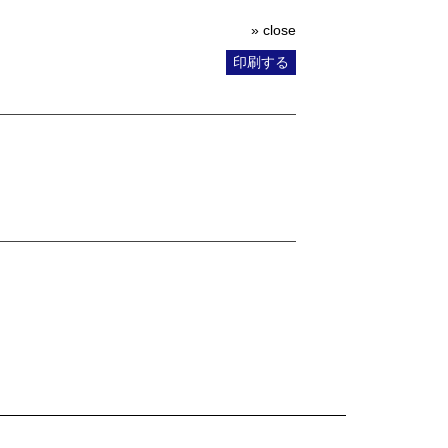
» close
印刷する