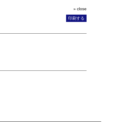
» close
印刷する