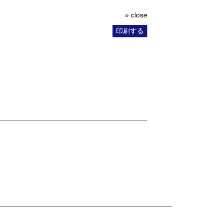
» close
印刷する