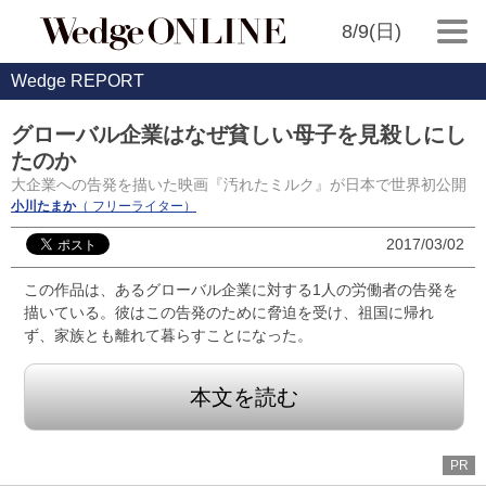
8/9(日)
Wedge REPORT
グローバル企業はなぜ貧しい母子を見殺しにし
たのか
大企業への告発を描いた映画『汚れたミルク』が日本で世界初公開
小川たまか
（ フリーライター）
2017/03/02
この作品は、あるグローバル企業に対する1人の労働者の告発を
描いている。彼はこの告発のために脅迫を受け、祖国に帰れ
ず、家族とも離れて暮らすことになった。
本文を読む
PR