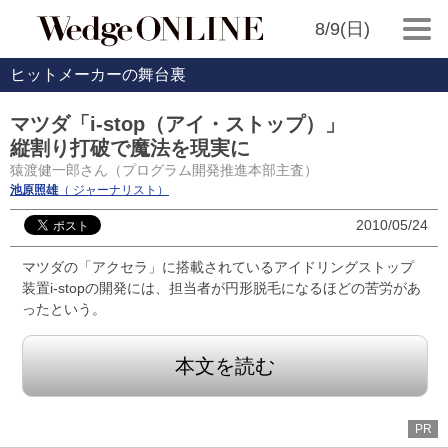
8/9(日)
ヒットメーカーの舞台裏
マツダ「i-stop（アイ・ストップ）」
縦割り打破で魔法を現実に
猿渡健一郎さん（プログラム開発推進本部主査）
池原照雄
（ ジャーナリスト）
2010/05/24
マツダの「アクセラ」に搭載されているアイドリングストップ
装置i-stopの開発には、担当者が円形脱毛になるほどの苦労があ
ったという。
本文を読む
PR