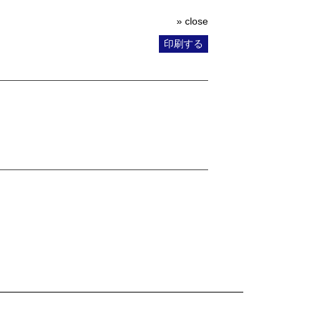
» close
印刷する