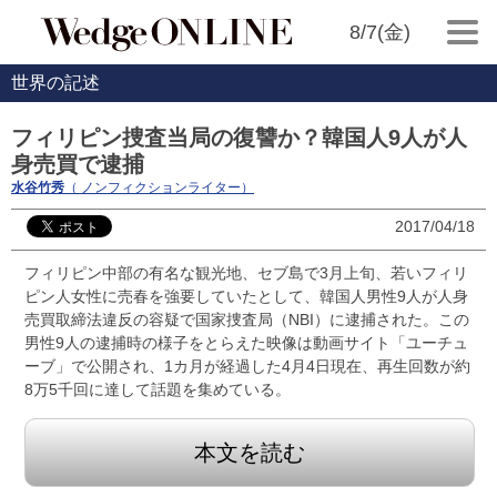
8/7(金)
世界の記述
フィリピン捜査当局の復讐か？韓国人9人が人
身売買で逮捕
水谷竹秀
（ ノンフィクションライター）
2017/04/18
フィリピン中部の有名な観光地、セブ島で3月上旬、若いフィリ
ピン人女性に売春を強要していたとして、韓国人男性9人が人身
売買取締法違反の容疑で国家捜査局（NBI）に逮捕された。この
男性9人の逮捕時の様子をとらえた映像は動画サイト「ユーチュ
ーブ」で公開され、1カ月が経過した4月4日現在、再生回数が約
8万5千回に達して話題を集めている。
本文を読む