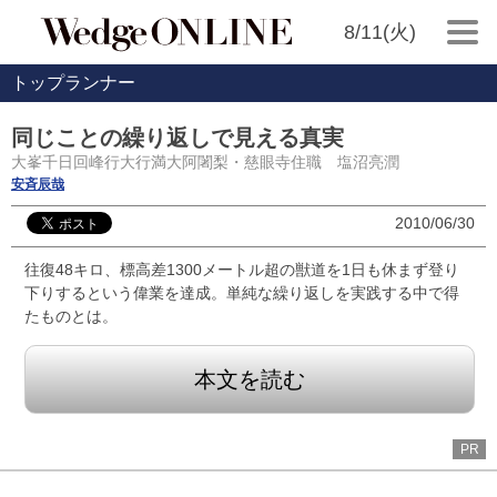
8/11(火)
トップランナー
同じことの繰り返しで見える真実
大峯千日回峰行大行満大阿闍梨・慈眼寺住職 塩沼亮潤
安斉辰哉
2010/06/30
往復48キロ、標高差1300メートル超の獣道を1日も休まず登り
下りするという偉業を達成。単純な繰り返しを実践する中で得
たものとは。
本文を読む
PR