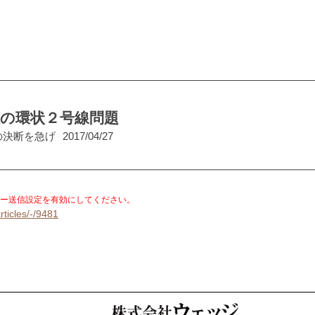
の環状２号線問題
の決断を急げ
2017/04/27
。
ー送信設定を有効にしてください。
rticles/-/9481