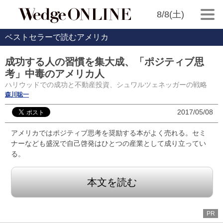
8/8(土)
ベストセラーで読むアメリカ
成功する人の習慣を集大成、「ポジティブ思
考」中毒のアメリカ人
ハリウッドでの成功と不動産投資、シュワルツェネッガーの戦略
森川聡一
2017/05/08
アメリカではポジティブ思考を奨励する本がよく売れる。セミ
ナーなども盛況で自己啓発はひとつの産業として成り立ってい
る。
本文を読む
PR