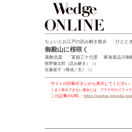
ちょいとお江戸の読み解き散歩 「ひとと
御殿山に桜咲く
葛飾北斎 「冨嶽三十六景 東海道品川御
牧野健太郎（読み解き）
（）
近藤俊子（構成／文）
（）
サイトの印刷ボタンから表示してください
うまく表示できない場合には、ブラウザのリファラ
この記事のURL：
https://wedge.ismedia.jp/a