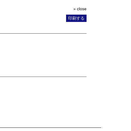
» close
印刷する