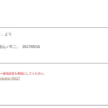
き」より
殿山ノ不二」
2017/05/16
。
ー送信設定を有効にしてください。
rticles/-/9527