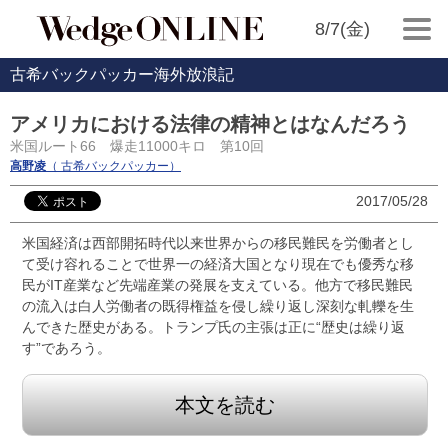
8/7(金)
古希バックパッカー海外放浪記
アメリカにおける法律の精神とはなんだろう
米国ルート66 爆走11000キロ 第10回
高野凌
（ 古希バックパッカー）
2017/05/28
米国経済は西部開拓時代以来世界からの移民難民を労働者とし
て受け容れることで世界一の経済大国となり現在でも優秀な移
民がIT産業など先端産業の発展を支えている。他方で移民難民
の流入は白人労働者の既得権益を侵し繰り返し深刻な軋轢を生
んできた歴史がある。トランプ氏の主張は正に“歴史は繰り返
す”であろう。
本文を読む