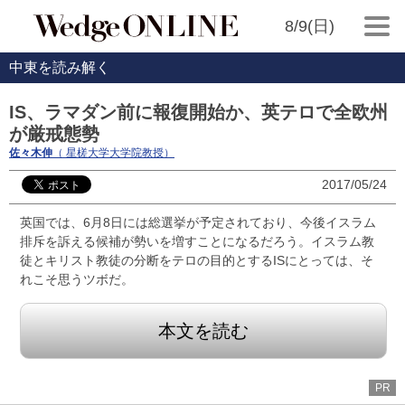
8/9(日)
中東を読み解く
IS、ラマダン前に報復開始か、英テロで全欧州
が厳戒態勢
佐々木伸
（ 星槎大学大学院教授）
2017/05/24
英国では、6月8日には総選挙が予定されており、今後イスラム
排斥を訴える候補が勢いを増すことになるだろう。イスラム教
徒とキリスト教徒の分断をテロの目的とするISにとっては、そ
れこそ思うツボだ。
本文を読む
PR