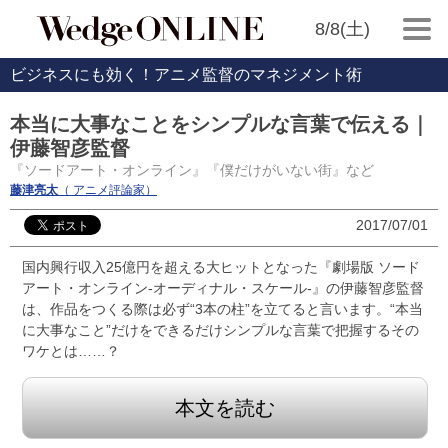
8/8(土)
ビジネスにも効く！アニメ監督のマネジメント術
本当に大事なことをシンプルな言葉で伝える｜
伊藤智彦監督
『ソードアート・オンライン』『僕だけがいない街』など
藤津亮太
（ アニメ評論家）
2017/07/01
国内興行収入25億円を超える大ヒットとなった『劇場版 ソード
アート・オンライン-オーディナル・スケール-』の伊藤智彦監督
は、作品をつくる際は必ず“3本の柱”を立てると言います。“本当
に大事なこと”だけをできるだけシンプルな言葉で把握するその
ワケとは……？
本文を読む