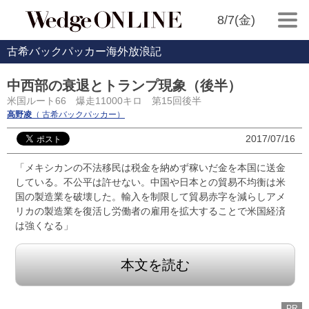
8/7(金)
古希バックパッカー海外放浪記
中西部の衰退とトランプ現象（後半）
米国ルート66 爆走11000キロ 第15回後半
高野凌
（ 古希バックパッカー）
2017/07/16
「メキシカンの不法移民は税金を納めず稼いだ金を本国に送金
している。不公平は許せない。中国や日本との貿易不均衡は米
国の製造業を破壊した。輸入を制限して貿易赤字を減らしアメ
リカの製造業を復活し労働者の雇用を拡大することで米国経済
は強くなる」
本文を読む
PR