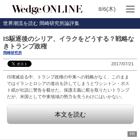
8/6(木)
世界潮流を読む 岡崎研究所論評集
IS駆逐後のシリア、イラクをどうする？戦略な
きトランプ政権
岡崎研究所
2017/07/21
IS壊滅迫る中、トランプ政権の中東への戦略がなく、このまま
ではイランとロシアの進出を許してしまうとワシントン・ポス
ト紙が社説に警告を載せた。保護主義に舵を取りたいトランプ
だが、米国として中東地域の勢力を失うわけにはいかない。
本文を読む
PR