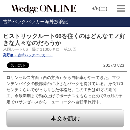
8/8(土)
古希バックパッカー海外放浪記
ヒストリックルート66を往くのはどんなモノ好
きな人々なのだろうか
米国ルート66 爆走11000キロ 第16回
高野凌
（ 古希バックパッカー）
2017/07/23
ロサンゼルス方面（西の方角）から自転車がやってきた。マウ
ンテンバイクの後部荷台に小さなバッグを提げている。身長170
センチくらいでがっちりした体格だ。このＴ氏は41才の期間
工。今般満期まで勤め上げてボーナスをもらったので3カ月の予
定でロサンゼルスからニューヨークへ自転車旅行中。
本文を読む