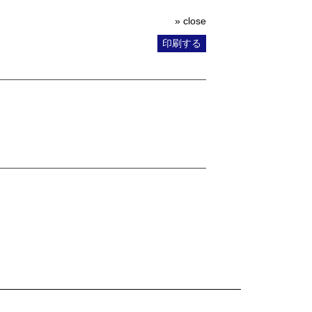
» close
印刷する