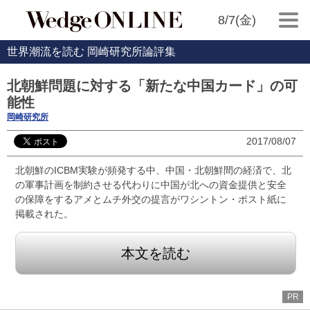
8/7(金)
世界潮流を読む 岡崎研究所論評集
北朝鮮問題に対する「新たな中国カード」の可
能性
岡崎研究所
2017/08/07
北朝鮮のICBM実験が頻発する中、中国・北朝鮮間の経済で、北
の軍事計画を制約させる代わりに中国が北への資金提供と安全
の保障をするアメとムチ外交の提言がワシントン・ポスト紙に
掲載された。
本文を読む
PR